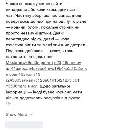
Часом знаходжу цікаві сайти — 
випадково або коли хтось ділиться в 
чаті. Частину зберігаю про запас, іноді 
повертаюсь до них при нагоді. Тут є різне 
— новини, блоги, локальні стрічки чи 
просто незвичні штуки. Деякі 
переглядаю рідко, деякі — коли 
хочеться вийти за межі звичних джерел.  
Поділюсь добіркою — може, хтось 
натрапить на щось нове:  
М
к
х
5
г
нк
w69
п
53
mp
кг
чг
ч
d23
46
н
чн
чо
у
жт
41
ж
кр
сд
54
s7
vb
s4
nw
e19
b4
k55
34
52
пп
к
н
с
о
вн
43
вж
мг
r19
r24
36
33
вл
кв
n7
c123
a01
h15
t21
2x5
cb1
т
35
38
пд
пс
км
ол
  Щодо загальної 
інформації — іноді буває корисно мати 
кілька додаткових ресурсів під рукою. 
Це …
Show More
Like
Reply