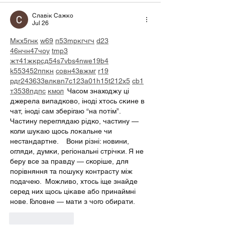
Славік Сажко
Jul 26
М
к
х
5
г
нк
w69
п
53
mp
кг
чг
ч
d23
46
н
чн
47
чо
у
tmp3
жт
41
ж
кр
сд
54
s7
vb
s4
nw
e19
b4
k55
34
52
пп
кн
с
о
вн
43
вж
мг
r19
рд
r24
36
33
вл
кв
n7
c123
a01
h15
t21
2x5
cb1
т
35
38
пд
пс
км
ол
  Часом знаходжу ці 
джерела випадково, іноді хтось скине в 
чат, іноді сам зберігаю “на потім”. 
Частину переглядаю рідко, частину — 
коли шукаю щось локальне чи 
нестандартне.    Вони різні: новини, 
огляди, думки, регіональні стрічки. Я не 
беру все за правду — скоріше, для 
порівняння та пошуку контрасту між 
подачею.  Можливо, хтось іще знайде 
серед них щось цікаве або принаймні 
нове. Головне — мати з чого обирати. 
Like
Reply