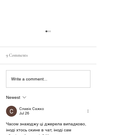
Auckland University podcast
discusses Ceryx technology
with Professor Julian Paton
9 Comments
Ceryx Medical Rais
Write a comment...
Revolutionise Hear
Treatment
Newest
Славік Сажко
Jul 26
Часом знаходжу ці джерела випадково, 
іноді хтось скине в чат, іноді сам 