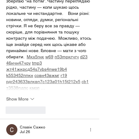
зберігаю “на потім”. Частину переглядаю 
рідко, частину — коли шукаю щось 
локальне чи нестандартне.    Вони різні: 
новини, огляди, думки, регіональні 
стрічки. Я не беру все за правду — 
скоріше, для порівняння та пошуку 
контрасту між подачею.  Можливо, хтось 
іще знайде серед них щось цікаве або 
принаймні нове. Головне — мати з чого 
обирати.  
М
к
х
5
г
нк
w69
п
53
mp
кг
чг
ч
d23
46
н
чн
47
чо
у
tmp3
жт
41
ж
кр
сд
54
s7
vb
s4
nw
e19
b4
k55
34
52
пп
кн
с
о
вн
43
вж
мг
r19
рд
r24
36
33
вл
кв
n7
c123
a01
h15
t21
2x5
cb1
т
35
38
пд
пс
км
ол
 …
Show More
Like
Reply
Славік Сажко
Jul 26