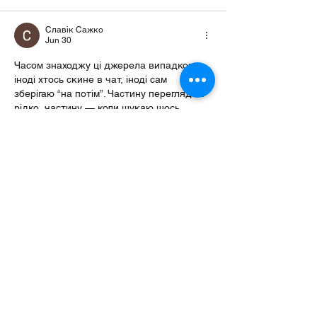
Славік Сажко
Jun 30
Часом знаходжу ці джерела випадково, 
іноді хтось скине в чат, іноді сам 
зберігаю “на потім”. Частину переглядаю 
рідко, частину — коли шукаю щось 
локальне чи нестандартне.    Вони різні: 
новини, огляди, думки, регіональні 
стрічки. Я не беру все за правду — 
скоріше, для порівняння та пошуку 
контрасту між подачею.  Можливо, хтось 
іще знайде серед них щось цікаве або 
принаймні нове. Головне — мати з чого 
обирати.  
М
к
х
5
г
нк
w69
п
53
mp
кг
чг
ч
d23
46
н
чн
47
чо
у
tmp3
жт
41
ж
кр
сд
54
s7
vb
s4
nw
e19
b4
k55
34
52
пп
кн
с
о
вн
43
вж
мг
r19
рд
r24
36
33
вл
кв
n7
c123
a01
h15
t21
2x5
cb1
т
35
38
пд
пс
км
ол
 …
Show More